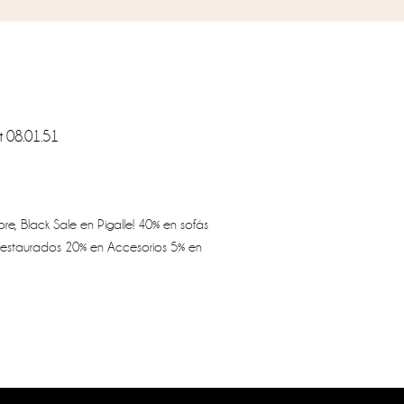
e, Black Sale en Pigalle! 40% en sofás
estaurados 20% en Accesorios 5% en