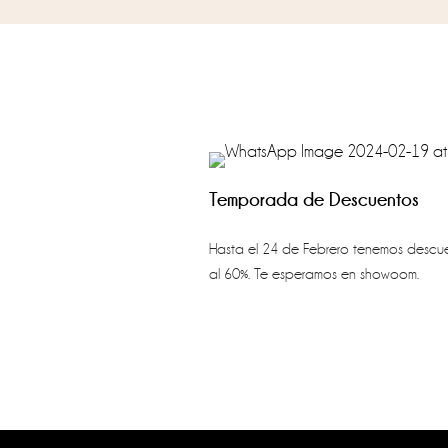
Temporada de Descuentos
Hasta el 24 de Febrero tenemos descue
al 60%. Te esperamos en showoom.