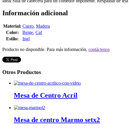
Ideal Silla de cabecera para un comedor imponente. Respaldar de tela 
Información adicional
Material:
Cuero
,
Madera
Color:
Beige
,
Caf
Estilo:
Ingl
Producto no disponible. Para más información,
contáctenos
Otros Productos
Mesa de Centro Acril
Mesa de centro Marmo setx2