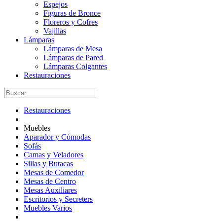
Espejos
Figuras de Bronce
Floreros y Cofres
Vajillas
Lámparas
Lámparas de Mesa
Lámparas de Pared
Lámparas Colgantes
Restauraciones
Restauraciones
Muebles
Aparador y Cómodas
Sofás
Camas y Veladores
Sillas y Butacas
Mesas de Comedor
Mesas de Centro
Mesas Auxiliares
Escritorios y Secreters
Muebles Varios