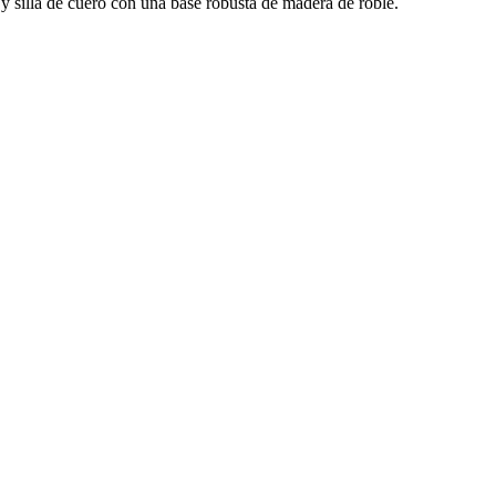
y silla de cuero con una base robusta de madera de roble.