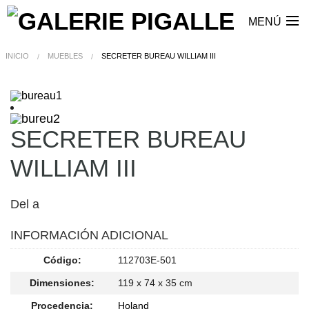
MENÚ
INICIO
MUEBLES
SECRETER BUREAU WILLIAM III
SECRETER BUREAU
WILLIAM III
Del a
INFORMACIÓN ADICIONAL
Código:
112703E-501
Dimensiones:
119 x 74 x 35 cm
Procedencia:
Holand