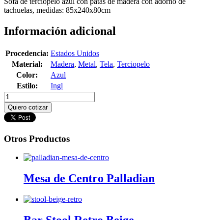
Sofa de terciopelo azul con patas de madera con adorno de
tachuelas, medidas: 85x240x80cm
Información adicional
Procedencia:
Estados Unidos
Material:
Madera
,
Metal
,
Tela
,
Terciopelo
Color:
Azul
Estilo:
Ingl
Quiero cotizar
Otros Productos
Mesa de Centro Palladian