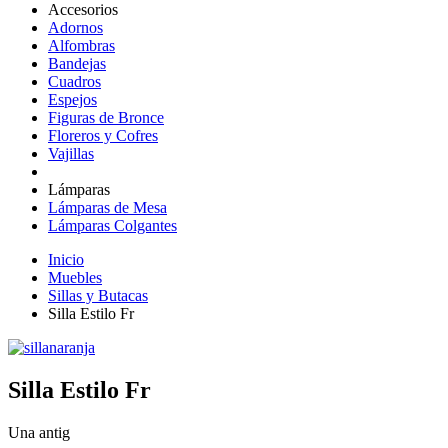
Accesorios
Adornos
Alfombras
Bandejas
Cuadros
Espejos
Figuras de Bronce
Floreros y Cofres
Vajillas
Lámparas
Lámparas de Mesa
Lámparas Colgantes
Inicio
Muebles
Sillas y Butacas
Silla Estilo Fr
Silla Estilo Fr
Una antig