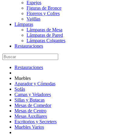
Espejos
Figuras de Bronce
Floreros y Cofres
Vajillas
Lámparas
Lámparas de Mesa
Lámparas de Pared
Lámparas Colgantes
Restauraciones
Restauraciones
Muebles
Aparador y Cómodas
Sofás
Camas y Veladores
Sillas y Butacas
Mesas de Comedor
Mesas de Centro
Mesas Auxiliares
Escritorios y Secreters
Muebles Varios