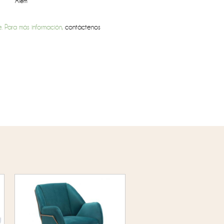
Alem
. Para más información,
contáctenos