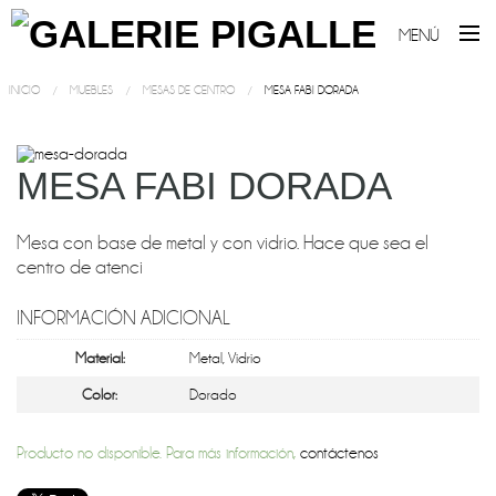
MENÚ
INICIO
MUEBLES
MESAS DE CENTRO
MESA FABI DORADA
MESA FABI DORADA
Mesa con base de metal y con vidrio. Hace que sea el
centro de atenci
INFORMACIÓN ADICIONAL
Material:
Metal
,
Vidrio
Color:
Dorado
Producto no disponible. Para más información,
contáctenos