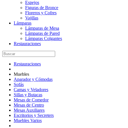
Espejos
Figuras de Bronce
Floreros y Cofres
Vajillas
Lámparas
Lámparas de Mesa
Lámparas de Pared
Lámparas Colgantes
Restauraciones
Restauraciones
Muebles
Aparador y Cómodas
Sofás
Camas y Veladores
Sillas y Butacas
Mesas de Comedor
Mesas de Centro
Mesas Auxiliares
Escritorios y Secreters
Muebles Varios