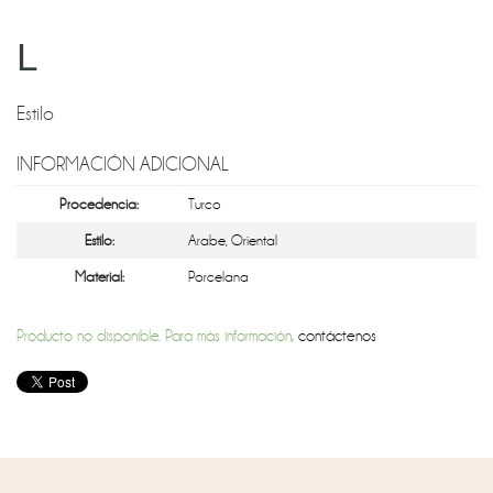
L
Estilo
INFORMACIÓN ADICIONAL
Procedencia:
Turco
Estilo:
Arabe
,
Oriental
Material:
Porcelana
Producto no disponible. Para más información,
contáctenos