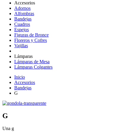
Accesorios
Adornos
Alfombras
Bandejas
Cuadros
Espejos
Figuras de Bronce
Floreros y Cofres
Vajillas
Lámparas
Lámparas de Mesa
Lámparas Colgantes
Inicio
Accesorios
Bandejas
G
G
Una g