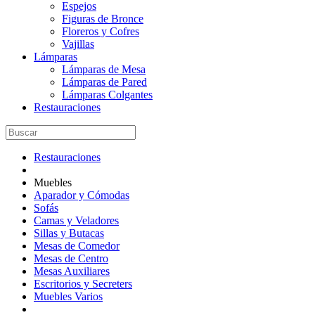
Espejos
Figuras de Bronce
Floreros y Cofres
Vajillas
Lámparas
Lámparas de Mesa
Lámparas de Pared
Lámparas Colgantes
Restauraciones
Restauraciones
Muebles
Aparador y Cómodas
Sofás
Camas y Veladores
Sillas y Butacas
Mesas de Comedor
Mesas de Centro
Mesas Auxiliares
Escritorios y Secreters
Muebles Varios