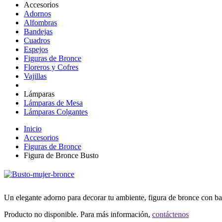
Accesorios
Adornos
Alfombras
Bandejas
Cuadros
Espejos
Figuras de Bronce
Floreros y Cofres
Vajillas
Lámparas
Lámparas de Mesa
Lámparas Colgantes
Inicio
Accesorios
Figuras de Bronce
Figura de Bronce Busto
Un elegante adorno para decorar tu ambiente, figura de bronce con b
Producto no disponible. Para más información,
contáctenos