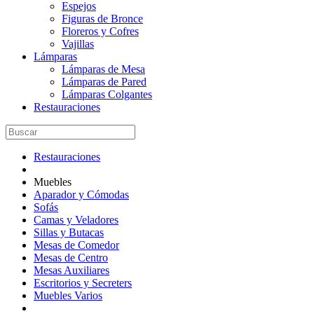
Espejos
Figuras de Bronce
Floreros y Cofres
Vajillas
Lámparas
Lámparas de Mesa
Lámparas de Pared
Lámparas Colgantes
Restauraciones
Restauraciones
Muebles
Aparador y Cómodas
Sofás
Camas y Veladores
Sillas y Butacas
Mesas de Comedor
Mesas de Centro
Mesas Auxiliares
Escritorios y Secreters
Muebles Varios