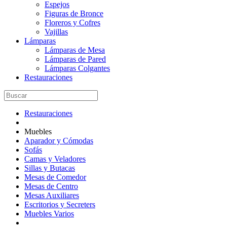
Espejos
Figuras de Bronce
Floreros y Cofres
Vajillas
Lámparas
Lámparas de Mesa
Lámparas de Pared
Lámparas Colgantes
Restauraciones
Restauraciones
Muebles
Aparador y Cómodas
Sofás
Camas y Veladores
Sillas y Butacas
Mesas de Comedor
Mesas de Centro
Mesas Auxiliares
Escritorios y Secreters
Muebles Varios