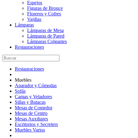
Espejos
Figuras de Bronce
Floreros y Cofres
Vajillas
Lámparas
Lámparas de Mesa
Lámparas de Pared
Lámparas Colgantes
Restauraciones
Restauraciones
Muebles
Aparador y Cómodas
Sofás
Camas y Veladores
Sillas y Butacas
Mesas de Comedor
Mesas de Centro
Mesas Auxiliares
Escritorios y Secreters
Muebles Varios